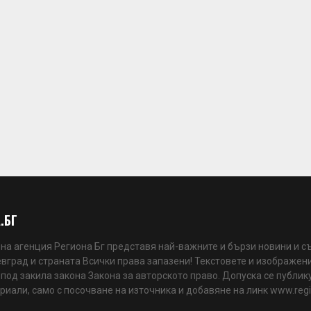
.БГ
а агенция Региона Бг представя най-важните и бързи новини и с
вград и страната Всички права запазени! Текстовете и изображени
 под закила закона Закона за авторското право. Допуска се публик
риали, само с посочване на източника и добавяне на линк www.reg