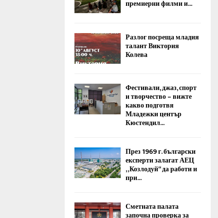
премиерни филми и...
Разлог посреща младия
талант Виктория
Колева
Фестивали, джаз, спорт
и творчество – вижте
какво подготвя
Младежки център
Кюстендил...
През 1969 г. български
експерти залагат АЕЦ
„Козлодуй“ да работи и
при...
Сметната палата
започна проверка за