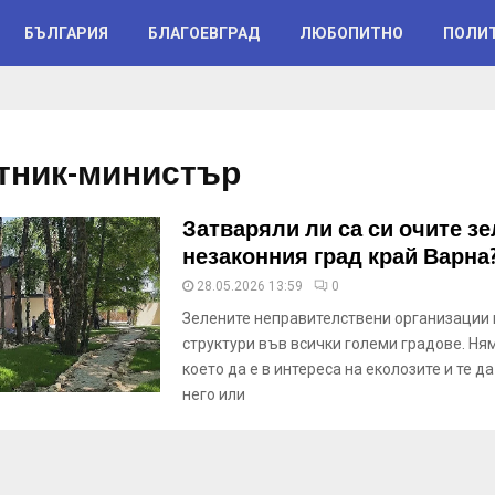
БЪЛГАРИЯ
БЛАГОЕВГРАД
ЛЮБОПИТНО
ПОЛИ
тник-министър
Затваряли ли са си очите зе
незаконния град край Варна
28.05.2026 13:59
0
Зелените неправителствени организации
структури във всички големи градове. Ня
което да е в интереса на еколозите и те да
него или