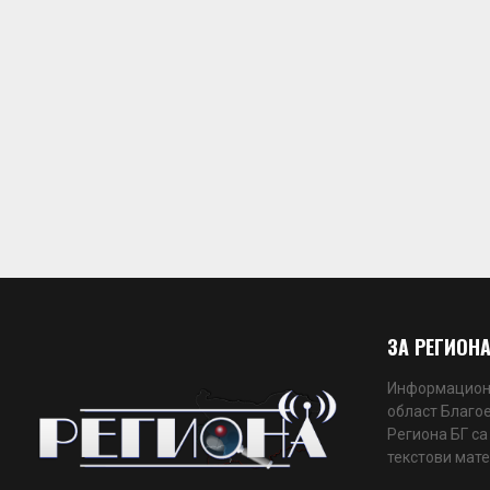
ЗА РЕГИОНА
Информационн
област Благое
Региона БГ са
текстови мате