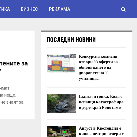
ТИКА
БИЗНЕС
РЕКЛАМА
ПОСЛЕДНИ НОВИНИ
Конкурсна комисия
лените за
отвори 33 оферти за
обновяването на
?
дворовете на 11
училища...
 имат
ма нещо,
Екшън и гонка: Кола с
испанци катастрофира
 не знаят за
в дере край Ропотамо
Август в Кюстендил е
кино – четири вечери с