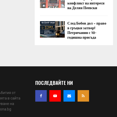
конфликт на интереси
на Делян Пеевски
След Бобов дол – право
в гръцки затвор!
Петричанин с 10-
годишна присъда
ПОСЛЕДВАЙТЕ НИ
ъбития от
ята в сайта
уване на
iona.bg