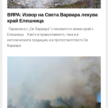
ВЯРА: Извор на Света Варвара лекува
край Елешница
Параклисът „Св. Варвара“ с лековитото аязмо край с.
Елешница Както в православието, така и в
католическата традиция, и в протестантството Св.
Варвара