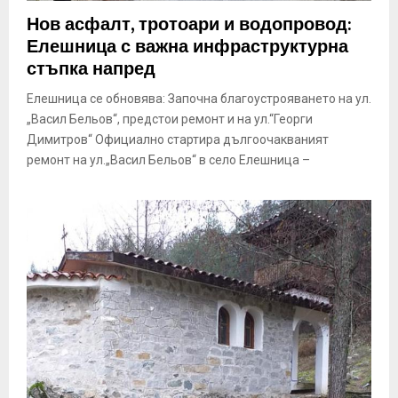
E
Нов асфалт, тротоари и водопровод:
Елешница с важна инфраструктурна
N
стъпка напред
Елешница се обновява: Започна благоустрояването на ул.
U
„Васил Бельов“, предстои ремонт и на ул.“Георги
Димитров“ Официално стартира дългоочакваният
ремонт на ул.„Васил Бельов“ в село Елешница –