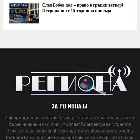
След Бобов дол – право в гръцки затвор!
Петричанин с 10-годишна присъда
ЗА РЕГИОНА.БГ
Информационна агенция Региона Бг представя най-важните и
бързи новини и събития от област Благоевград и страната
Всички права запазени! Текстовете и изображенията в сайта
Региона БГ са под закила закона Закона за авторското право.