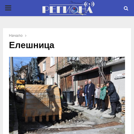
P
R
Начало
I
Елешница
M
A
R
Y
M