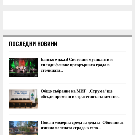
ПОСЛЕДНИ НОВИНИ
Банско е джаз! Световни музиканти и
хиляди фенове преврърнаха града в
столицата...
Общо събрание на МИГ „Струма“ ще
обсъди промени в стратегията за местно...
Нова и модерна среда за децата: Обновяват
изцяло яслената сграда в село...