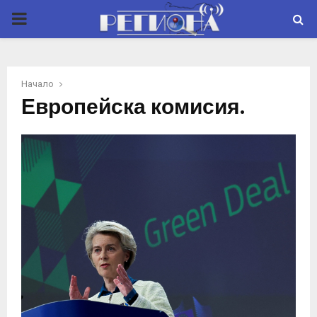
P
R
Начало
I
Европейска комисия.
M
A
R
Y
M