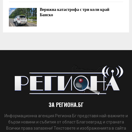
Верижна катастрофа с три коли край
Банско
ЗА РЕГИОНА.БГ
Информационна агенция Региона Бг представя най-важните и
бързи новини и събития от област Благоевград и страната
Всички права запазени! Текстовете и изображенията в сайта