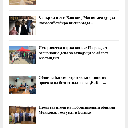
За първи път в Банско: „Магия между два
космоса“ събира висша мода...
Историческа първа копка: Изграждат
регионално депо за отпадъци за област
Кюстендил
Община Банско изрази становище по
проекта на бизнес плана на „ВиК“ –...
Представители на побратимената община
Мойковац гостуват в Банско