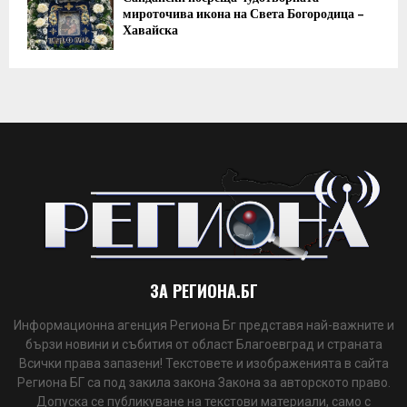
мироточива икона на Света Богородица –
Хавайска
ЗА РЕГИОНА.БГ
Информационна агенция Региона Бг представя най-важните и
бързи новини и събития от област Благоевград и страната
Всички права запазени! Текстовете и изображенията в сайта
Региона БГ са под закила закона Закона за авторското право.
Допуска се публикуване на текстови материали, само с