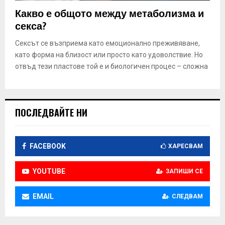
E
Какво е общото между метаболизма и
секса?
N
Сексът се възприема като емоционално преживяване,
като форма на близост или просто като удоволствие. Но
U
отвъд тези пластове той е и биологичен процес – сложна
ПОСЛЕДВАЙТЕ НИ
FACEBOOK
ХАРЕСВАМ
YOUTUBE
ЗАПИШИ СЕ
EMAIL
СЛЕДВАМ