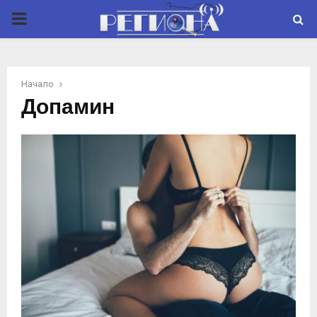
P
R
Начало
I
Допамин
M
A
R
Y
M