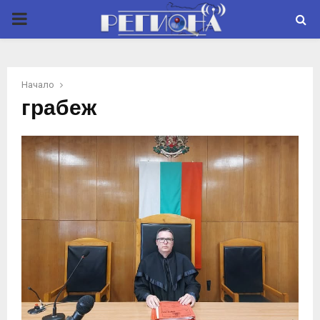
P
R
Начало
I
грабеж
M
A
R
Y
M