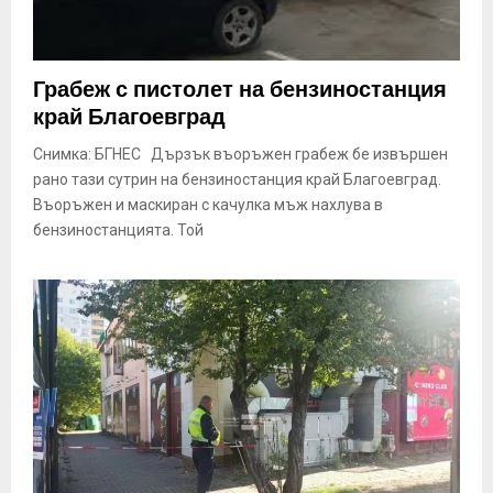
Грабеж с пистолет на бензиностанция
край Благоевград
Снимка: БГНЕС Дързък въоръжен грабеж бе извършен
рано тази сутрин на бензиностанция край Благоевград.
Въоръжен и маскиран с качулка мъж нахлува в
бензиностанцията. Той