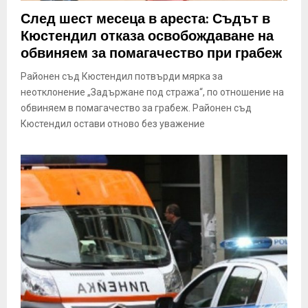
E
След шест месеца в ареста: Съдът в
Кюстендил отказа освобождаване на
N
обвиняем за помагачество при грабеж
Районен съд Кюстендил потвърди мярка за
U
неотклонение „Задържане под стража“, по отношение на
обвиняем в помагачество за грабеж. Районен съд
Кюстендил остави отново без уважение