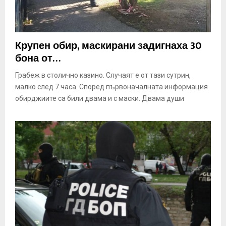
Крупен обир, маскирани задигнаха 30
бона от…
Грабеж в столично казино. Случаят е от тази сутрин,
малко след 7 часа. Според първоначалната информация
обирджиите са били двама и с маски. Двама души