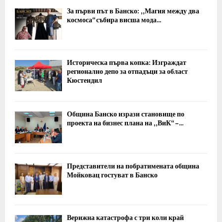
За първи път в Банско: „Магия между два
космоса“ събира висша мода...
Историческа първа копка: Изграждат
регионално депо за отпадъци за област
Кюстендил
Община Банско изрази становище по
проекта на бизнес плана на „ВиК“ –...
Представители на побратимената община
Мойковац гостуват в Банско
Верижна катастрофа с три коли край