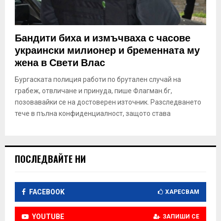
Бандити биха и измъчваха с часове
украински милионер и бременната му
жена в Свети Влас
Бургаската полиция работи по брутален случай на
грабеж, отвличане и принуда, пише Флагман.бг,
позовавайки се на достоверен източник. Разследването
тече в пълна конфиденциалност, защото става
ПОСЛЕДВАЙТЕ НИ
FACEBOOK
ХАРЕСВАМ
YOUTUBE
ЗАПИШИ СЕ