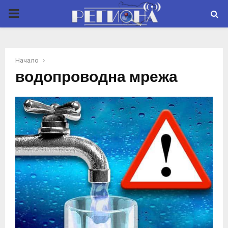
P
R
Начало
I
водопроводна мрежа
M
A
R
Y
M