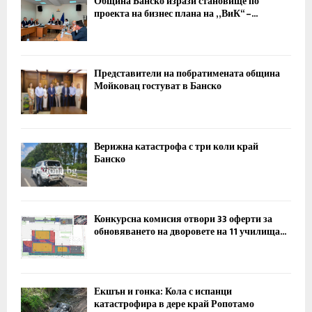
Община Банско изрази становище по
проекта на бизнес плана на „ВиК“ –...
Представители на побратимената община
Мойковац гостуват в Банско
Верижна катастрофа с три коли край
Банско
Конкурсна комисия отвори 33 оферти за
обновяването на дворовете на 11 училища...
Екшън и гонка: Кола с испанци
катастрофира в дере край Ропотамо