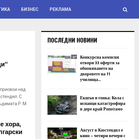
ТИКА
БИЗНЕС
РЕКЛАМА
ПОСЛЕДНИ НОВИНИ
Конкурсна комисия
щи“
отвори 33 оферти за
обновяването на
дворовете на 11
училища...
 присвои над
стендил. С
Екшън и гонка: Кола с
испанци катастрофира
димата Р. М.
в дере край Ропотамо
е хора,
Август в Кюстендил е
лгарски
кино – четири вечери с