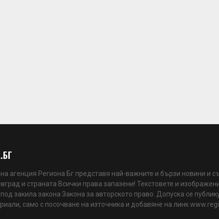
.БГ
а агенция Региона Бг представя най-важните и бързи новини и с
вград и страната Всички права запазени! Текстовете и изображени
 под закила закона Закона за авторското право. Допуска се публик
риали, само с посочване на източника и добавяне на линк www.reg