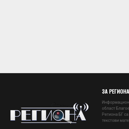
ЗА РЕГИОНА
Информационн
област Благое
Региона БГ са
текстови мате