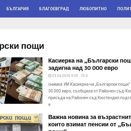
БЪЛГАРИЯ
БЛАГОЕВГРАД
ЛЮБОПИТНО
ПОЛИ
рски пощи
Касиерка на „Български по
задигна над 30 000 евро
23.04.2026 9:55
0
снимка: ИИ Касиерка на „Български пощи“
30 000 евро, съобщиха от Районен съд-Кю
присъда на Районен съд Кюстендил подсъ
е
Важна новина за възрастнит
които взимат пенсии от „Бъ