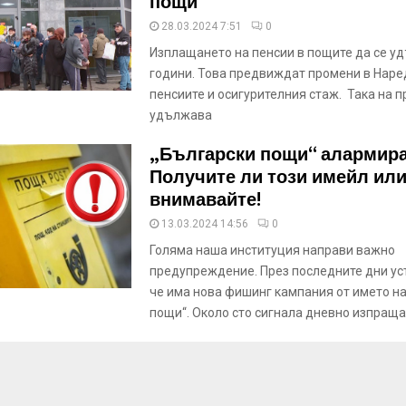
пощи“
28.03.2024 7:51
0
Изплащането на пенсии в пощите да се уд
години. Това предвиждат промени в Наре
пенсиите и осигурителния стаж. Така на п
удължава
„Български пощи“ алармира
Получите ли този имейл ил
внимавайте!
13.03.2024 14:56
0
Голяма наша институция направи важно
предупреждение. През последните дни ус
че има нова фишинг кампания от името на
пощи“. Около сто сигнала дневно изпраща