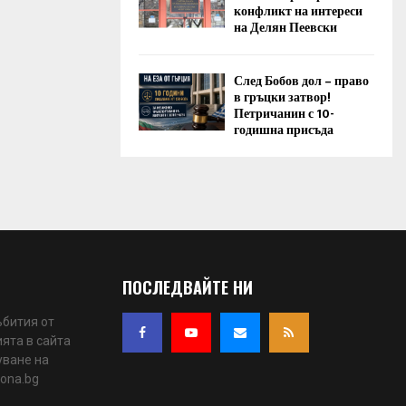
конфликт на интереси
на Делян Пеевски
След Бобов дол – право
в гръцки затвор!
Петричанин с 10-
годишна присъда
ПОСЛЕДВАЙТЕ НИ
ъбития от
ята в сайта
уване на
iona.bg