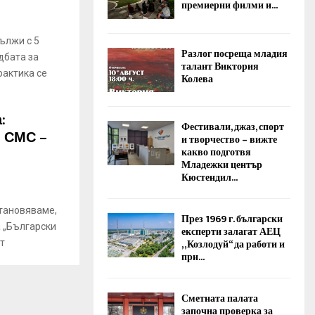
премиерни филми и...
ължи с 5
Разлог посреща младия
дбата за
талант Виктория
рактика се
Колева
:
Фестивали, джаз, спорт
и СМС –
и творчество – вижте
какво подготвя
Младежки център
Кюстендил...
тановяваме,
През 1969 г. български
 „Български
експерти залагат АЕЦ
„Козлодуй“ да работи и
т
при...
Сметната палата
започна проверка за