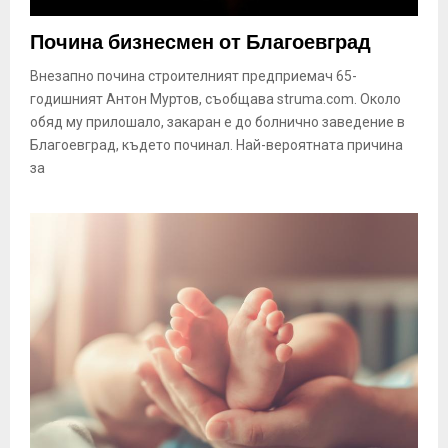
Почина бизнесмен от Благоевград
Внезапно почина строителният предприемач 65-
годишният Антон Муртов, съобщава struma.com. Около
обяд му прилошало, закаран е до болнично заведение в
Благоевград, където починал. Най-вероятната причина
за