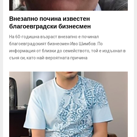
Внезапно почина известен
благоевградски бизнесмен
На 60-годишна възраст внезапно е починал
благоевградският бизнесмен Иво Шимбов. По
информация от близки до семейството, той е издъхнал в
съня си, като най-вероятната причина