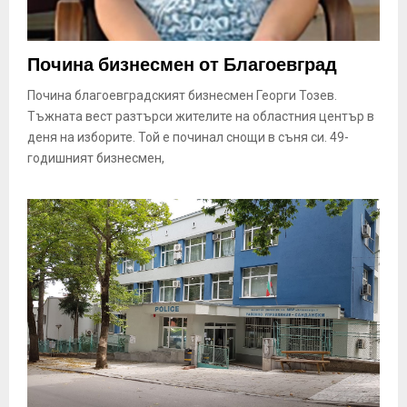
Почина бизнесмен от Благоевград
Почина благоевградският бизнесмен Георги Тозев.
Тъжната вест разтърси жителите на областния център в
деня на изборите. Той е починал снощи в съня си. 49-
годишният бизнесмен,