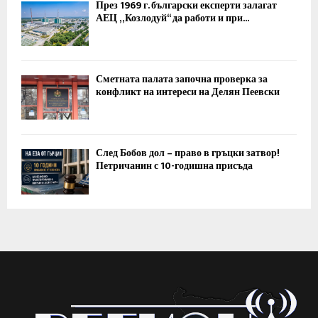
През 1969 г. български експерти залагат
АЕЦ „Козлодуй“ да работи и при...
Сметната палата започна проверка за
конфликт на интереси на Делян Пеевски
След Бобов дол – право в гръцки затвор!
Петричанин с 10-годишна присъда