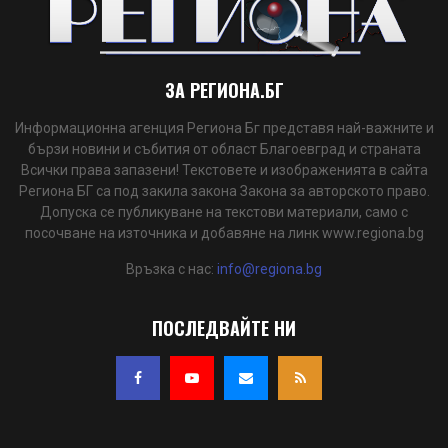
ЗА РЕГИОНА.БГ
Информационна агенция Региона Бг представя най-важните и
бързи новини и събития от област Благоевград и страната
Всички права запазени! Текстовете и изображенията в сайта
Региона БГ са под закила закона Закона за авторското право.
Допуска се публикуване на текстови материали, само с
посочване на източника и добавяне на линк www.regiona.bg
Връзка с нас:
info@regiona.bg
ПОСЛЕДВАЙТЕ НИ