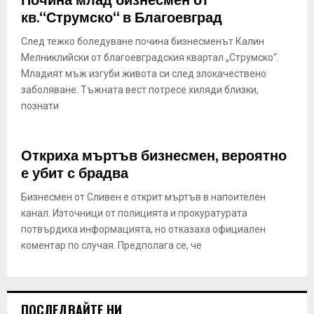
Почина млад бизнесмен от
кв.“Струмско“ в Благоевград
След тежко боледуване почина бизнесменът Калин
Мелниклийски от благоевградския квартал „Струмско“.
Младият мъж изгуби живота си след злокачествено
заболяване. Тъжната вест потресе хиляди близки,
познати
Откриха мъртъв бизнесмен, вероятно
е убит с брадва
Бизнесмен от Сливен е открит мъртъв в напоителен
канал. Източници от полицията и прокуратурата
потвърдиха информацията, но отказаха официален
коментар по случая. Предполага се, че
ПОСЛЕДВАЙТЕ НИ