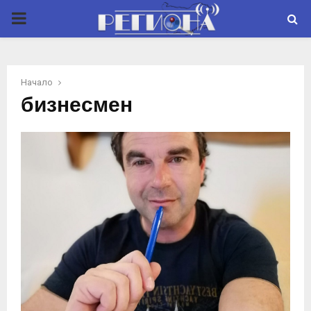
P
R
Начало
I
бизнесмен
M
A
R
Y
M