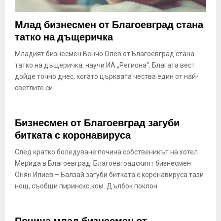
Млад бизнесмен от Благоевград стана
татко на дъщеричка
Младият бизнесмен Венчо Олев от Благоевград стана
татко на дъщеричка, научи ИА „Региона“. Благата вест
дойде точно днес, когато църквата чества един от най-
светлите си
Бизнесмен от Благоевград загуби
битката с коронавируса
След кратко боледуване почина собственикът на хотел
Мерида в Благоевград. Благоевградският бизнесмен
Онян Илиев – Балзай загуби битката с коронавируса тази
нощ, съобщи пиринско.ком. Дълбок поклон