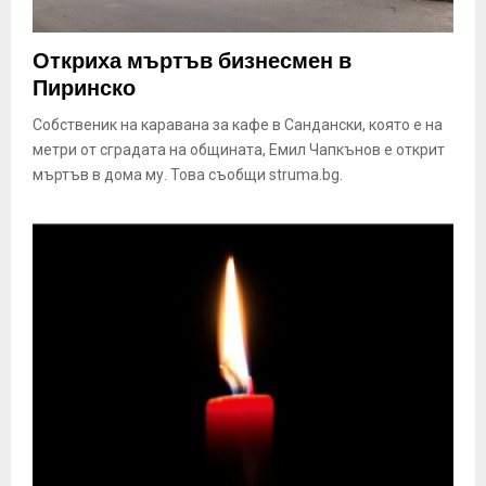
Откриха мъртъв бизнесмен в
Пиринско
Собственик на каравана за кафе в Сандански, която е на
метри от сградата на общината, Емил Чапкънов е открит
мъртъв в дома му. Това съобщи struma.bg.