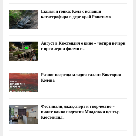
Екшън и гонка: Кола с испанци
катастрофира в дере край Ропотамо
Август в Кюстендил е кино – четири вечери
с премиерни филми и...
Разлог посреща младия талант Виктория
Колева
Фестивали, джаз, спорт и творчество –
вижте какво подготвя Младежки център
Кюстендил...