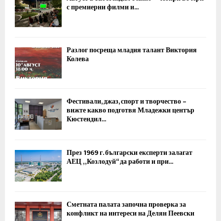
с премиерни филми и...
Разлог посреща младия талант Виктория
Колева
Фестивали, джаз, спорт и творчество –
вижте какво подготвя Младежки център
Кюстендил...
През 1969 г. български експерти залагат
АЕЦ „Козлодуй“ да работи и при...
Сметната палата започна проверка за
конфликт на интереси на Делян Пеевски