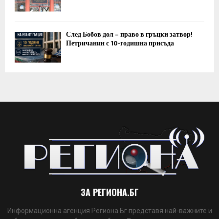
След Бобов дол – право в гръцки затвор!
Петричанин с 10-годишна присъда
ЗА РЕГИОНА.БГ
Информационна агенция Региона Бг представя най-важните и