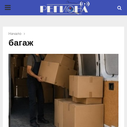
P
R
Начало
I
багаж
M
A
R
Y
M