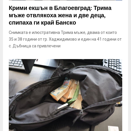
E
Крими екшън в Благоевград: Трима
мъже отвлякоха жена и две деца,
N
спипаха ги край Банско
Снимката е илюстративна Трима мъже, двама от които
U
35 и 38 години от гр. Хаджидимово и един на 41 години от
с. Дъбница са привлечени