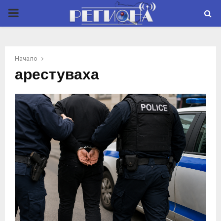
P
R
Начало
I
арестуваха
M
A
R
Y
M