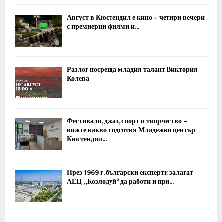
Август в Кюстендил е кино – четири вечери
с премиерни филми и...
Разлог посреща младия талант Виктория
Колева
Фестивали, джаз, спорт и творчество –
вижте какво подготвя Младежки център
Кюстендил...
През 1969 г. български експерти залагат
АЕЦ „Козлодуй“ да работи и при...