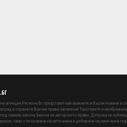
.БГ
а агенция Региона Бг представя най-важните и бързи новини и с
вград и страната Всички права запазени! Текстовете и изображени
 под закила закона Закона за авторското право. Допуска се публик
риали, само с посочване на източника и добавяне на линк www.reg