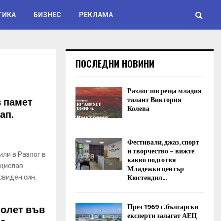
ТИКА
БИЗНЕС
РЕКЛАМА
ПОСЛЕДНИ НОВИНИ
Разлог посреща младия
в памет
талант Виктория
Колева
ап.
Фестивали, джаз, спорт
и творчество – вижте
ли в Разлог в
какво подготвя
нцислав
Младежки център
Кюстендил...
свиден син.
През 1969 г. български
полет във
експерти залагат АЕЦ