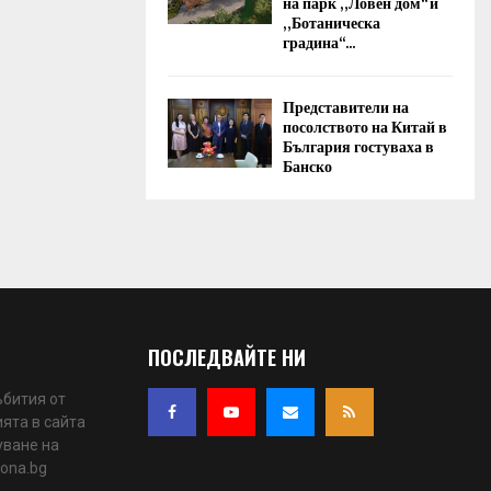
на парк „Ловен дом“ и
„Ботаническа
градина“...
Представители на
посолството на Китай в
България гостуваха в
Банско
ПОСЛЕДВАЙТЕ НИ
ъбития от
ята в сайта
уване на
iona.bg