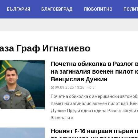
БЪЛГАРИЯ
БЛАГОЕВГРАД
ЛЮБОПИТНО
ПОЛИ
аза Граф Игнатиево
Почетна обиколка в Разлог 
на загиналия военен пилот к
Венцислав Дункин
09.09.2025 13:26
0
Почетна обиколка с американски автомоби
памет на загиналия военен пилот кап. Ве
Дункин Преди една година Разлог загуби 
Завинаги в
Новият F-16 направи първи 