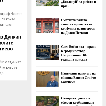
во
„Козлодуй“ да работи и
при...
тограф Новият
 70, който
Сметната палата
започна проверка за
ви полет
конфликт на интереси
на Делян Пеевски
в Дункин
налите
След Бобов дол – право
тиево
в гръцки затвор!
Петричанин с 10-
годишна присъда
 г. е единият
йто днес се
Изявление на кмета на
 да
община Банско Стойчо
Баненски
Отвориха ценовите
оферти за обновяване