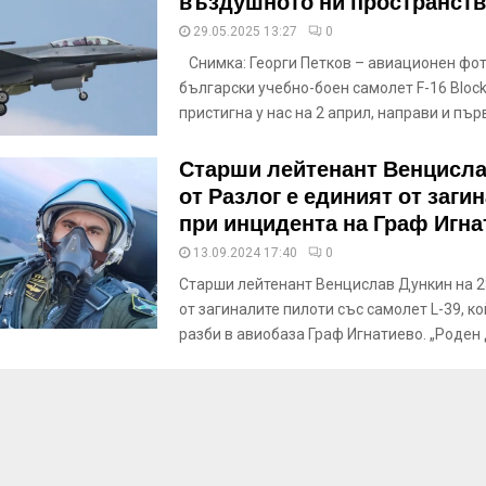
въздушното ни пространст
29.05.2025 13:27
0
Снимка: Георги Петков – авиационен фо
български учебно-боен самолет F-16 Block
пристигна у нас на 2 април, направи и пър
Старши лейтенант Венцисла
от Разлог е единият от заги
при инцидента на Граф Игна
13.09.2024 17:40
0
Старши лейтенант Венцислав Дункин на 28
от загиналите пилоти със самолет L-39, ко
разби в авиобаза Граф Игнатиево. „Роден