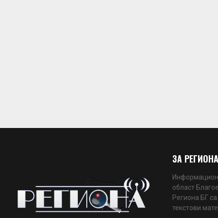
ЗА РЕГИОНА
Информационн
област Благое
Региона БГ са
текстови мате