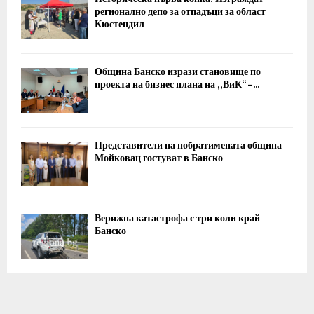
регионално депо за отпадъци за област
Кюстендил
Община Банско изрази становище по
проекта на бизнес плана на „ВиК“ –...
Представители на побратимената община
Мойковац гостуват в Банско
Верижна катастрофа с три коли край
Банско