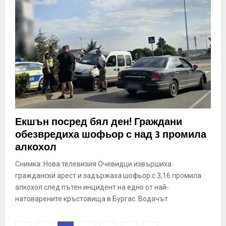
Екшън посред бял ден! Граждани
обезвредиха шофьор с над 3 промила
алкохол
Снимка: Нова телевизия Очевидци извършиха
граждански арест и задържаха шофьор с 3,16 промила
алкохол след пътен инцидент на едно от най-
натоварените кръстовища в Бургас. Водачът