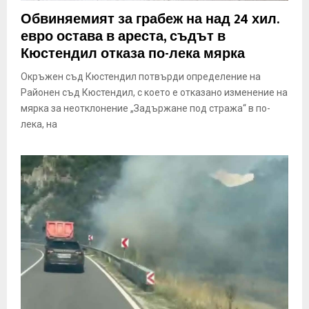
E
Обвиняемият за грабеж на над 24 хил.
евро остава в ареста, съдът в
N
Кюстендил отказа по-лека мярка
Окръжен съд Кюстендил потвърди определение на
U
Районен съд Кюстендил, с което е отказано изменение на
мярка за неотклонение „Задържане под стража“ в по-
лека, на