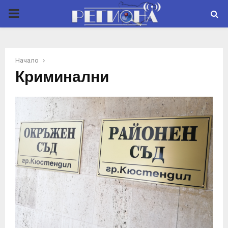
P
R
Начало
I
Криминални
M
A
R
Y
M