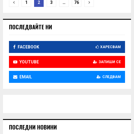
Н
1
2
3
…
76
а
в
ПОСЛЕДВАЙТЕ НИ
и
г
FACEBOOK
ХАРЕСВАМ
а
YOUTUBE
ЗАПИШИ СЕ
ц
и
EMAIL
СЛЕДВАМ
я
ПОСЛЕДНИ НОВИНИ