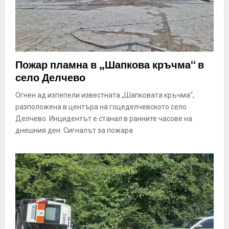
Пожар пламна в „Шапкова кръчма“ в
село Делчево
Огнен ад изпепели известната „Шапковата кръчма“,
разположена в центъра на гоцеделчевското село
Делчево. Инцидентът е станал в ранните часове на
днешния ден. Сигналът за пожара