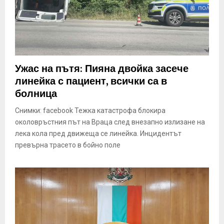
Ужас на пътя: Пияна двойка засече
линейка с пациент, всички са в
болница
Снимки: facebook Тежка катастрофа блокира
околовръстния път на Враца след внезапно излизане на
лека кола пред движеща се линейка. Инцидентът
превърна трасето в бойно поле