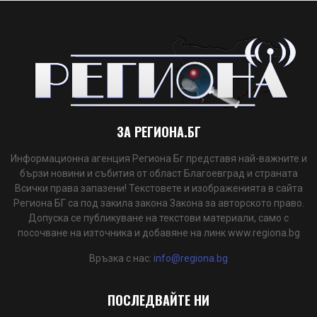
ЗА РЕГИОНА.БГ
Информационна агенция Региона Бг представя най-важните и
бързи новини и събития от област Благоевград и страната
Всички права запазени! Текстовете и изображенията в сайта
Региона БГ са под закила закона Закона за авторското право.
Допуска се публикуване на текстови материали, само с
посочване на източника и добавяне на линк www.regiona.bg
Връзка с нас:
info@regiona.bg
ПОСЛЕДВАЙТЕ НИ