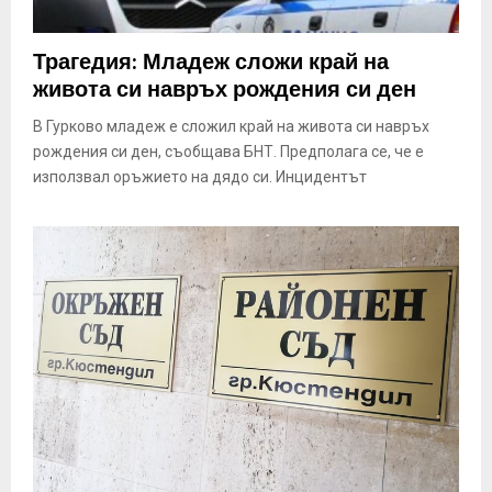
Трагедия: Младеж сложи край на
живота си навръх рождения си ден
В Гурково младеж е сложил край на живота си навръх
рождения си ден, съобщава БНТ. Предполага се, че е
използвал оръжието на дядо си. Инцидентът