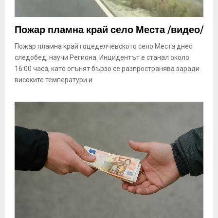
Пожар пламна край село Места /видео/
Пожар пламна край гоцеделчевското село Места днес
следобед, научи Региона. Инцидентът е станал около
16:00 часа, като огънят бързо се разпространява заради
високите температури и