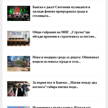
Банско е джаз! Световни музиканти и
хиляди фенове преврърнаха града в
столицата...
Общо събрание на МИГ „Струма“ ще
обсъди промени в стратегията за местно...
Нова и модерна среда за децата: Обновяват
изцяло яслената сграда в село...
За първи път в Банско: „Магия между два
космоса“ събира висша мода...
Историческа първа копка: Изграждат