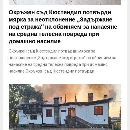
Окръжен съд Кюстендил потвърди
мярка за неотклонение „Задържане
под стража“ на обвиняем за нанасяне
на средна телесна повреда при
домашно насилие
Окръжен съд Кюстендил потвърди мярка за
неотклонение „Задържане под стража“ на обвиняем за
нанасяне на средна телесна повреда при домашно
насилие Окръжен съд Кюстендил потвърди