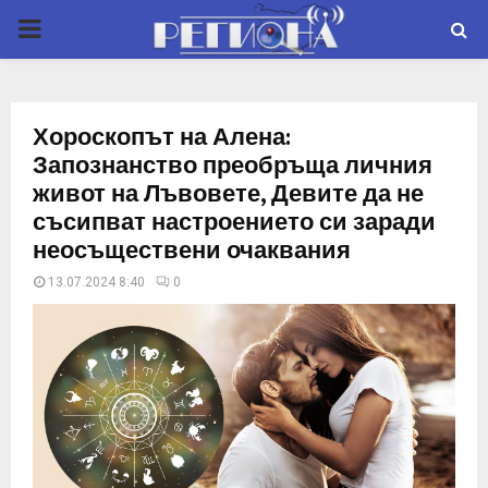
P
R
Хороскопът на Алена:
I
Запознанство преобръща личния
живот на Лъвовете, Девите да не
M
съсипват настроението си заради
неосъществени очаквания
A
13.07.2024 8:40
0
R
Y
M