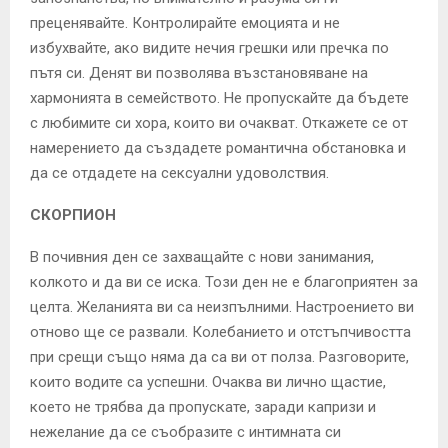
преценявайте. Контролирайте емоцията и не
избухвайте, ако видите нечия грешки или пречка по
пътя си. Денят ви позволява възстановяване на
хармонията в семейството. Не пропускайте да бъдете
с любимите си хора, които ви очакват. Откажете се от
намерението да създадете романтична обстановка и
да се отдадете на сексуални удоволствия.
СКОРПИОН
В почивния ден се захващайте с нови занимания,
колкото и да ви се иска. Този ден не е благоприятен за
целта. Желанията ви са неизпълними. Настроението ви
отново ще се развали. Колебанието и отстъпчивостта
при срещи също няма да са ви от полза. Разговорите,
които водите са успешни. Очаква ви лично щастие,
което не трябва да пропускате, заради капризи и
нежелание да се съобразите с интимната си