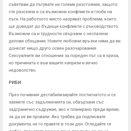
съветвам да пътувате на големи разстояния, защото
сте разсеяни и са възможни конфликти и глоби на
пътя. На работното място назряват проблеми, които
ще доведат до бъдещи конфликти с ръководството.
Възможни са и трудности свързани с неспазени
делови обещания. Новите любовни връзки няма да ви
донесат нищо друго освен разочарования.
Сексуалните ви отношения за пореден път са в криза,
но причината е във вашите капризи и вечно
недоволство.
РИБИ
През почивния дестабилизирайте постигнатото и се
заемете със задълженията си, обвързани със
задгранично съдружие, ако е планирано преди време,
за да не ви провали. Ако трябва да подписвате
документи, не го правете в този ден. Огледайте ги