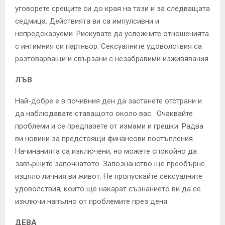
уговорете срещите си до края на тази и за следващата
седмица. Действията ви са импулсивни и
непредсказуеми. Рискувате да усложните отношенията
с интимния си партньор. Сексуалните удоволствия са
разтоварващи и свързани с незабравими изживявания.
ЛЪВ
Най-добре е в почивния ден да застанете отстрани и
да наблюдавате ставащото около вас. Очаквайте
проблеми и се предпазете от измами и грешки. Радва
ви новини за предстоящи финансови постъпления.
Начинанията са изключени, но можете спокойно да
завършите започнатото. Запознанство ще преобърне
изцяло личния ви живот. Не пропускайте сексуалните
удоволствия, които ще накарат съзнанието ви да се
изключи напълно от проблемите през деня.
ДЕВА