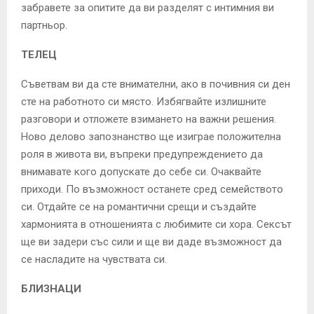
забравете за опитите да ви разделят с интимния ви
партньор.
ТЕЛЕЦ
Съветвам ви да сте внимателни, ако в почивния си ден
сте на работното си място. Избягвайте излишните
разговори и отложете взимането на важни решения.
Ново делово запознанство ще изиграе положителна
роля в живота ви, въпреки предупреждението да
внимавате кого допускате до себе си. Очаквайте
приходи. По възможност останете сред семейството
си. Отдайте се на романтични срещи и създайте
хармонията в отношенията с любимите си хора. Сексът
ще ви задери със сили и ще ви даде възможност да
се насладите на чувствата си.
БЛИЗНАЦИ