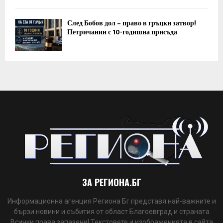
След Бобов дол – право в гръцки затвор!
Петричанин с 10-годишна присъда
ЗА РЕГИОНА.БГ
Информационна агенция Региона Бг представя най-важните и
бързи новини и събития от област Благоевград и страната
Всички права запазени! Текстовете и изображенията в сайта