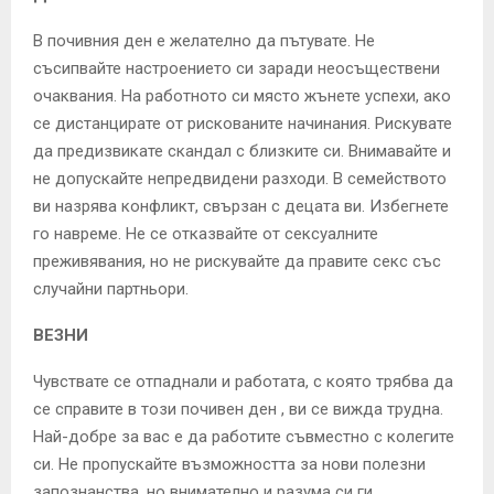
В почивния ден е желателно да пътувате. Не
съсипвайте настроението си заради неосъществени
очаквания. На работното си място жънете успехи, ако
се дистанцирате от рискованите начинания. Рискувате
да предизвикате скандал с близките си. Внимавайте и
не допускайте непредвидени разходи. В семейството
ви назрява конфликт, свързан с децата ви. Избегнете
го навреме. Не се отказвайте от сексуалните
преживявания, но не рискувайте да правите секс със
случайни партньори.
ВЕЗНИ
Чувствате се отпаднали и работата, с която трябва да
се справите в този почивен ден , ви се вижда трудна.
Най-добре за вас е да работите съвместно с колегите
си. Не пропускайте възможността за нови полезни
запознанства, но внимателно и разума си ги