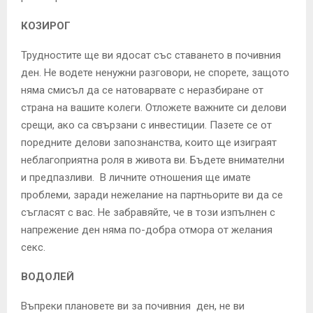
КОЗИРОГ
Трудностите ще ви ядосат със ставането в почивния
ден. Не водете ненужни разговори, не спорете, защото
няма смисъл да се натоварвате с неразбиране от
страна на вашите колеги. Отложете важните си делови
срещи, ако са свързани с инвестиции. Пазете се от
поредните делови запознанства, които ще изиграят
неблагоприятна роля в живота ви. Бъдете внимателни
и предпазливи. В личните отношения ще имате
проблеми, заради нежелание на партньорите ви да се
съгласят с вас. Не забравяйте, че в този изпълнен с
напрежение ден няма по-добра отмора от желания
секс.
ВОДОЛЕЙ
Въпреки плановете ви за почивния ден, не ви