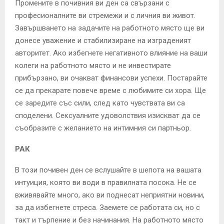
Промените в почивния ви ден са свързани с
професионалните ви стремежи и с личния ви живот.
Завършването на задачите на работното място ще ви
донесе уважение и стабилизиране на изграденият
авторитет. Ако избегнете негативното влияние на ваши
колеги на работното място и не инвестирате
прибързано, ви очакват финансови успехи. Постарайте
се да прекарате повече време с любимите си хора. Ще
се заредите със сили, след като чувствата ви са
споделени. Сексуалните удоволствия изискват да се
съобразите с желанието на интимния си партньор.
РАК
В този почивен ден се вслушайте в шепота на вашата
интуиция, която ви води в правилната посока. Не се
вживявайте много, ако ви поднесат неприятни новини,
за да избегнете стреса. Заемете се работата си, но с
такт и търпение и без начинания. На работното място