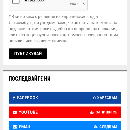
* Във връзка с решение на Европейския съд в
Люксембург, ви уведомяваме, че авторът на коментара
под тази статия носи съдебна отговорност за послания,
които са нецензурни, насаждат омраза, призовават към
насилие или са клеветнически.
ПОСЛЕДВАЙТЕ НИ
FACEBOOK
ХАРЕСВАМ
YOUTUBE
ЗАПИШИ СЕ
EMAIL
СЛЕДВАМ