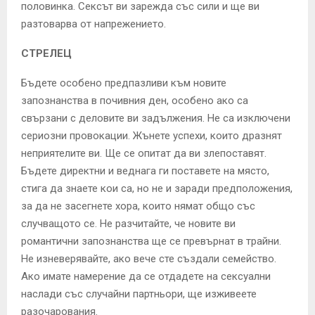
половинка. Сексът ви зарежда със сили и ще ви
разтоварва от напрежението.
СТРЕЛЕЦ
Бъдете особено предпазливи към новите
запознанства в почивния ден, особено ако са
свързани с деловите ви задължения. Не са изключени
сериозни провокации. Жънете успехи, които дразнят
неприятелите ви. Ще се опитат да ви злепоставят.
Бъдете директни и веднага ги поставете на място,
стига да знаете кои са, но не и заради предположения,
за да не засегнете хора, които нямат общо със
случващото се. Не разчитайте, че новите ви
романтични запознанства ще се превърнат в трайни.
Не изневерявайте, ако вече сте създали семейство.
Ако имате намерение да се отдадете на сексуални
наслади със случайни партньори, ще изживеете
разочарования.