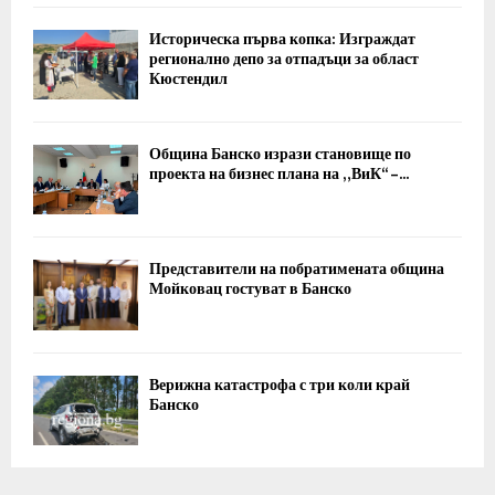
Историческа първа копка: Изграждат
регионално депо за отпадъци за област
Кюстендил
Община Банско изрази становище по
проекта на бизнес плана на „ВиК“ –...
Представители на побратимената община
Мойковац гостуват в Банско
Верижна катастрофа с три коли край
Банско