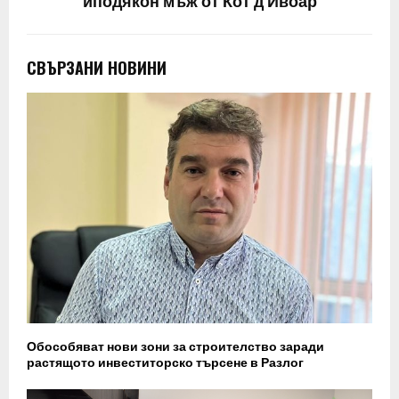
иподякон мъж от Кот д’Ивоар
СВЪРЗАНИ НОВИНИ
Обособяват нови зони за строителство заради
растящото инвеститорско търсене в Разлог