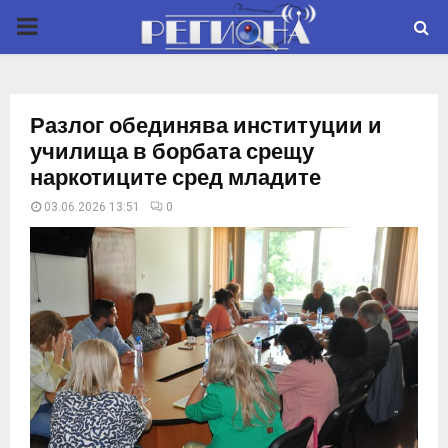
P
R
Разлог обединява институции и
I
училища в борбата срещу
наркотиците сред младите
M
03.06.2026 13:51
0
A
R
Y
M