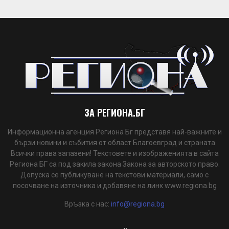
ЗА РЕГИОНА.БГ
Информационна агенция Региона Бг представя най-важните и
бързи новини и събития от област Благоевград и страната
Всички права запазени! Текстовете и изображенията в сайта
Региона БГ са под закила закона Закона за авторското право.
Допуска се публикуване на текстови материали, само с
посочване на източника и добавяне на линк www.regiona.bg
Връзка с нас:
info@regiona.bg