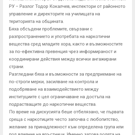
РУ – Разлог Тодор Кокалчев, инспектори от районното
управление и директорите на училищата на
територията на общината.
Бяха обсъдени проблемите, свързани с
разпространението и употребата на наркотични
вещества сред младите хора, както и възможностите
за по-ефективна превенция чрез информираност и
координирани действия между всички ангажирани
страни.
Разгледани бяха и възможности за предприемане на
по-строги мерки, засилване на контрола и
подобряване на взаимодействието между
институциите с цел ограничаване на достъпа на
подрастващите до наркотични вещества.
По време на дискусията беше отбелязано, че първата
среща с наркотиците често започва с любопитство,
желание за принадлежност към определена група или
под влияние на връстници. Именно затова ролята на