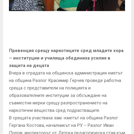
E
N
U
Превенция срещу наркотиците сред младите хора
– институции и училища обединиха усилия в
защита на децата
Вчера в сградата на общинска администрация кметът
на община Разлог Красимир Герчев проведе работна
среща с представители на полицията и
образователните институции за обсъждане на
съвместни мерки срещу разпространението на
наркотични вещества сред подрастващите.
В срещата участваха зам.-кметът на община Разлог
Гергана Костова, началникът на РУ – Разлог Иван
Попов, инспекторът от Детска педагогическа стая към