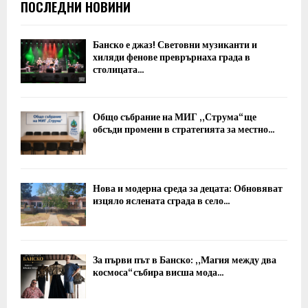
ПОСЛЕДНИ НОВИНИ
Банско е джаз! Световни музиканти и
хиляди фенове преврърнаха града в
столицата...
Общо събрание на МИГ „Струма“ ще
обсъди промени в стратегията за местно...
Нова и модерна среда за децата: Обновяват
изцяло яслената сграда в село...
За първи път в Банско: „Магия между два
космоса“ събира висша мода...