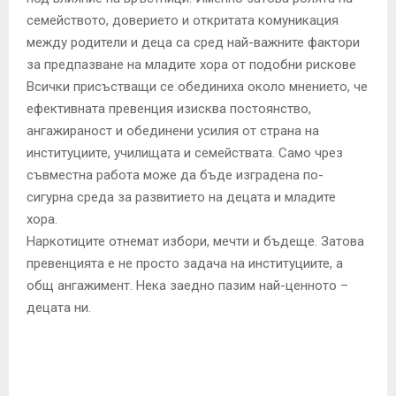
семейството, доверието и откритата комуникация
между родители и деца са сред най-важните фактори
за предпазване на младите хора от подобни рискове
Всички присъстващи се обединиха около мнението, че
ефективната превенция изисква постоянство,
ангажираност и обединени усилия от страна на
институциите, училищата и семействата. Само чрез
съвместна работа може да бъде изградена по-
сигурна среда за развитието на децата и младите
хора.
Наркотиците отнемат избори, мечти и бъдеще. Затова
превенцията е не просто задача на институциите, а
общ ангажимент. Нека заедно пазим най-ценното –
децата ни.