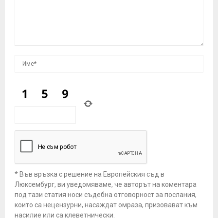
* Във връзка с решение на Европейския съд в
Люксембург, ви уведомяваме, че авторът на коментара
под тази статия носи съдебна отговорност за послания,
които са нецензурни, насаждат омраза, призовават към
насилие или са клеветнически.