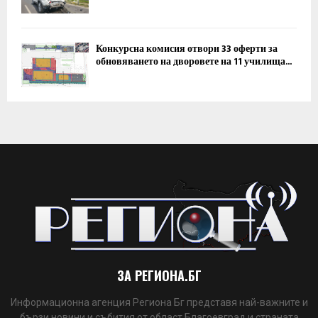
Конкурсна комисия отвори 33 оферти за
обновяването на дворовете на 11 училища...
ЗА РЕГИОНА.БГ
Информационна агенция Региона Бг представя най-важните и
бързи новини и събития от област Благоевград и страната