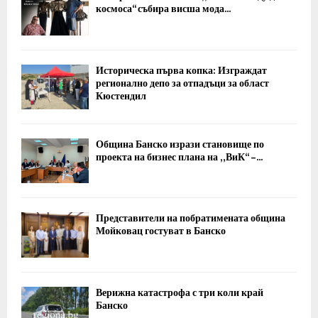
космоса“ събира висша мода...
Историческа първа копка: Изграждат
регионално депо за отпадъци за област
Кюстендил
Община Банско изрази становище по
проекта на бизнес плана на „ВиК“ –...
Представители на побратимената община
Мойковац гостуват в Банско
Верижна катастрофа с три коли край
Банско