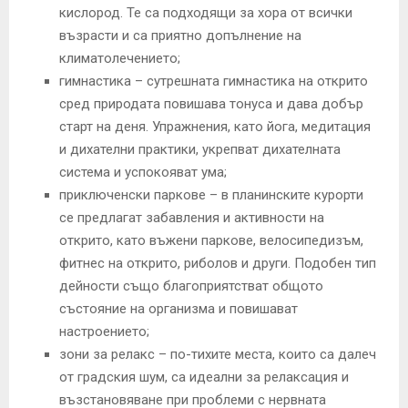
кислород. Те са подходящи за хора от всички
възрасти и са приятно допълнение на
климатолечението;
гимнастика – сутрешната гимнастика на открито
сред природата повишава тонуса и дава добър
старт на деня. Упражнения, като йога, медитация
и дихателни практики, укрепват дихателната
система и успокояват ума;
приключенски паркове – в планинските курорти
се предлагат забавления и активности на
открито, като въжени паркове, велосипедизъм,
фитнес на открито, риболов и други. Подобен тип
дейности също благоприятстват общото
състояние на организма и повишават
настроението;
зони за релакс – по-тихите места, които са далеч
от градския шум, са идеални за релаксация и
възстановяване при проблеми с нервната