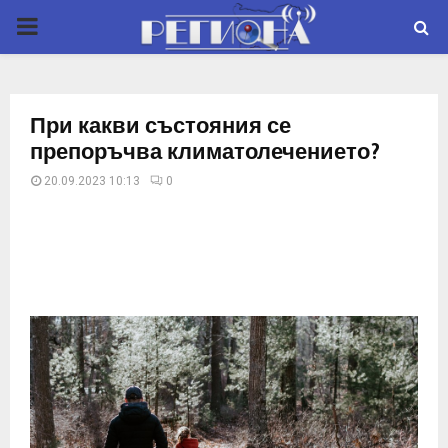
P
R
При какви състояния се
I
препоръчва климатолечението?
20.09.2023 10:13
0
M
A
R
Y
M