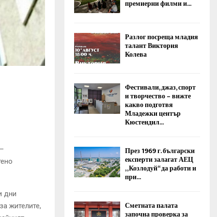
премиерни филми и...
Разлог посреща младия
талант Виктория
Колева
Фестивали, джаз, спорт
и творчество – вижте
какво подготвя
Младежки център
Кюстендил...
 –
През 1969 г. български
експерти залагат АЕЦ
тено
„Козлодуй“ да работи и
при...
и дни
Сметната палата
за жителите,
започна проверка за