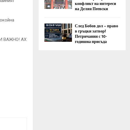
чайният
конфликт на интереси
на Делян Пеевски
покойна
След Бобов дол – право
в гръцки затвор!
Петричанин с 10-
годишна присъда