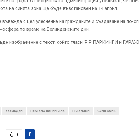
стите на града. От общинската администрация уточняват, че оби
ота на синята зона ще бъде възстановен на 14 април.
 въвежда с цел улеснение на гражданите и създаване на по-с
мосфера по време на Великденските дни.
ВЕЛИКДЕН
ПЛАТЕНО ПАРКИРАНЕ
ПРАЗНИЦИ
СИНЯ ЗОНА
0