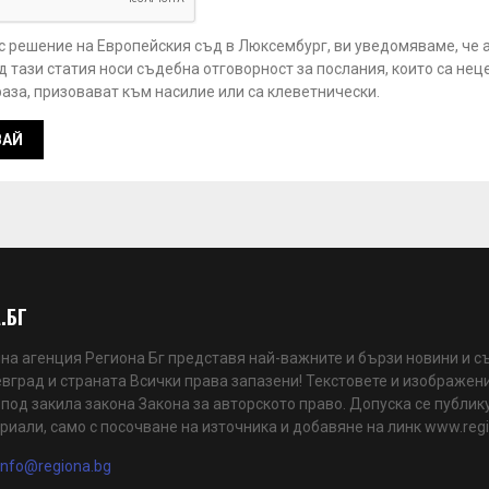
 с решение на Европейския съд в Люксембург, ви уведомяваме, че 
 тази статия носи съдебна отговорност за послания, които са нец
аза, призовават към насилие или са клеветнически.
.БГ
а агенция Региона Бг представя най-важните и бързи новини и с
вград и страната Всички права запазени! Текстовете и изображени
 под закила закона Закона за авторското право. Допуска се публик
риали, само с посочване на източника и добавяне на линк www.reg
info@regiona.bg