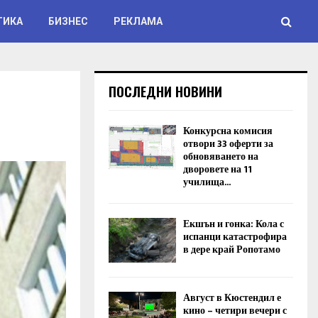
ТИКА
БИЗНЕС
РЕКЛАМА
ПОСЛЕДНИ НОВИНИ
Конкурсна комисия
отвори 33 оферти за
обновяването на
дворовете на 11
училища...
Екшън и гонка: Кола с
испанци катастрофира
в дере край Ропотамо
Август в Кюстендил е
кино – четири вечери с