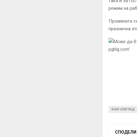
така и за го
режим на раб
Промяната се
празнична ат
БЛАГОЕВГРАД
СПОДЕЛИ