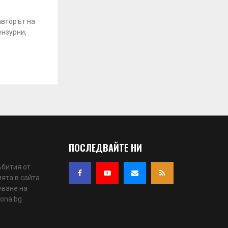
авторът на
ензурни,
ПОСЛЕДВАЙТЕ НИ
ъбития от
ята в сайта
уване на
iona.bg