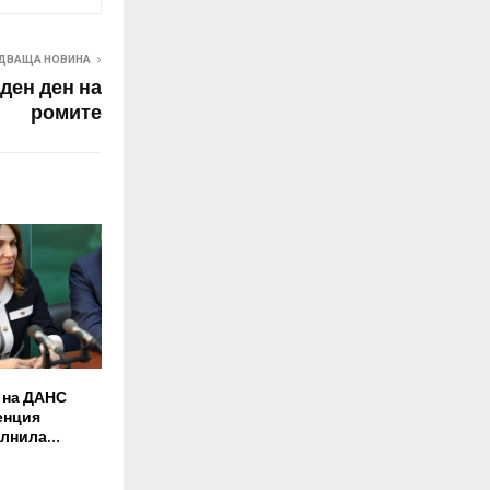
ДВАЩА НОВИНА
ден ден на
ромите
 на ДАНС
енция
олнила…