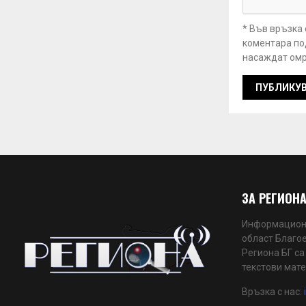
* Във връзка
коментара под
насаждат омр
ЗА РЕГИОНА
Информационн
област Благое
Региона БГ са
текстови мате
Връзка с нас: