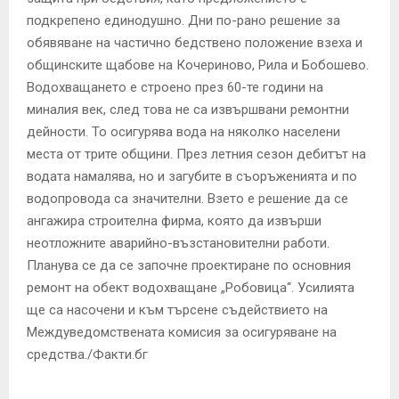
подкрепено единодушно. Дни по-рано решение за
обявяване на частично бедствено положение взеха и
общинските щабове на Кочериново, Рила и Бобошево.
Водохващането е строено през 60-те години на
миналия век, след това не са извършвани ремонтни
дейности. То осигурява вода на няколко населени
места от трите общини. През летния сезон дебитът на
водата намалява, но и загубите в съоръженията и по
водопровода са значителни. Взето е решение да се
ангажира строителна фирма, която да извърши
неотложните аварийно-възстановителни работи.
Планува се да се започне проектиране по основния
ремонт на обект водохващане „Робовица“. Усилията
ще са насочени и към търсене съдействието на
Междуведомствената комисия за осигуряване на
средства./Факти.бг