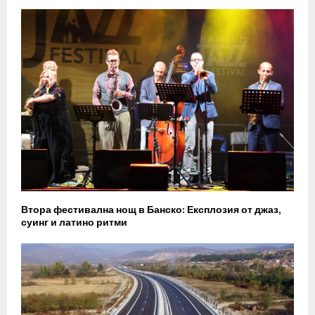
Втора фестивална нощ в Банско: Експлозия от джаз,
суинг и латино ритми