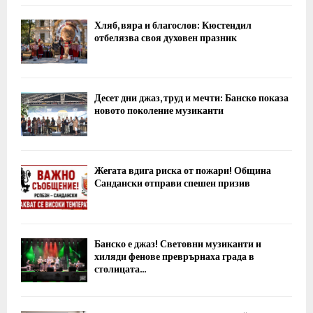
Хляб, вяра и благослов: Кюстендил
отбелязва своя духовен празник
Десет дни джаз, труд и мечти: Банско показа
новото поколение музиканти
Жегата вдига риска от пожари! Община
Сандански отправи спешен призив
Банско е джаз! Световни музиканти и
хиляди фенове преврърнаха града в
столицата...