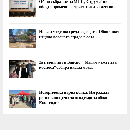
Общо събрание на МИГ „Струма“ ще
обсъди промени в стратегията за местно...
Нова и модерна среда за децата: Обновяват
изцяло яслената сграда в село...
За първи път в Банско: „Магия между два
космоса“ събира висша мода...
Историческа първа копка: Изграждат
регионално депо за отпадъци за област
Кюстендил