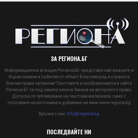
ЗА РЕГИОНА.БГ
Информационна агенция Региона Бг представя най-важните и
бързи новини и събития от област Благоевград и страната
Всички права запазени! Текстовете и изображенията в сайта
Региона БГ са под закила закона Закона за авторското право.
Допуска се публикуване на текстови материали, само с
посочване на източника и добавяне на линк www.regiona.bg
Връзка с нас:
info@regiona.bg
ПОСЛЕДВАЙТЕ НИ