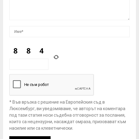
* Във връзка с решение на Европейския съд в
Люксембург, ви уведомяваме, че авторът на коментара
под тази статия носи съдебна отговорност за послания,
които са нецензурни, насаждат омраза, призовават към
насилие или са клеветнически.