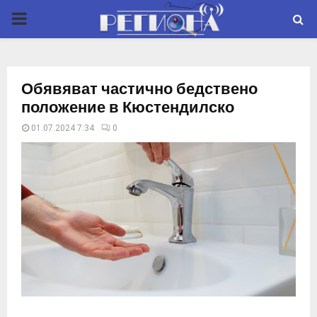
P
R
Обявяват частично бедствено
I
положение в Кюстендилско
01.07.2024 7:34
0
M
A
R
Y
M