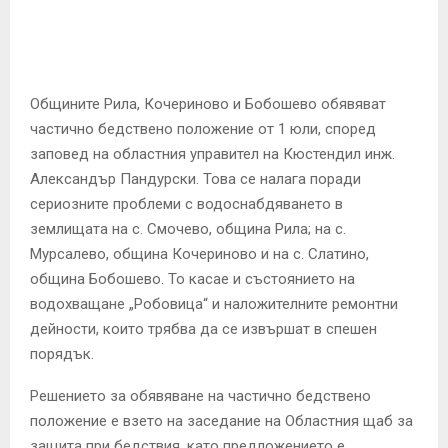
E
N
Общините Рила, Кочериново и Бобошево обявяват
U
частично бедствено положение от 1 юли, според
заповед на областния управител на Кюстендил инж.
Александър Пандурски. Това се налага поради
сериозните проблеми с водоснабдяването в
землищата на с. Смочево, община Рила; на с.
Мурсалево, община Кочериново и на с. Слатино,
община Бобошево. То касае и състоянието на
водохващане „Робовица“ и наложителните ремонтни
дейности, които трябва да се извършат в спешен
порядък.
Решението за обявяване на частично бедствено
положение е взето на заседание на Областния щаб за
защита при бедствия, като предложението е