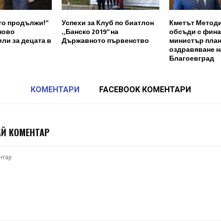
то продължи!“
Успехи за Клуб по биатлон
Кметът Метод
ново
„Банско 2019“ на
обсъди с фин
ли за децата в
Държавното първенство
министър план
оздравяване 
Благоевград
КОМЕНТАРИ
FACEBOOK КОМЕНТАРИ
Й КОМЕНТАР