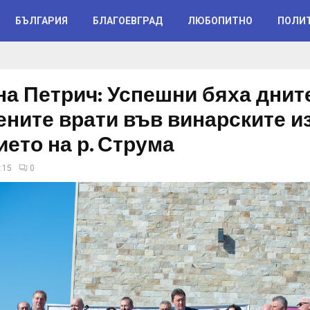
БЪЛГАРИЯ
БЛАГОЕВГРАД
ЛЮБОПИТНО
ПОЛИ
а Петрич: Успешни бяха днит
ените врати във винарските и
ието на р. Струма
:15
0