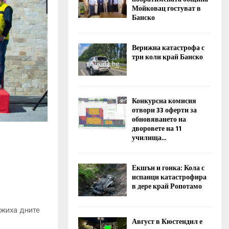
Мойковац гостуват в
Банско
Верижна катастрофа с
три коли край Банско
Конкурсна комисия
отвори 33 оферти за
обновяването на
дворовете на 11
училища...
Екшън и гонка: Кола с
испанци катастрофира
в дере край Ропотамо
ожиха дните
Август в Кюстендил е