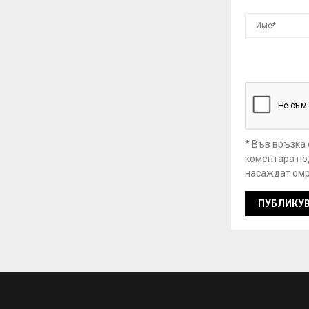
* Във връзка
коментара под
насаждат омр