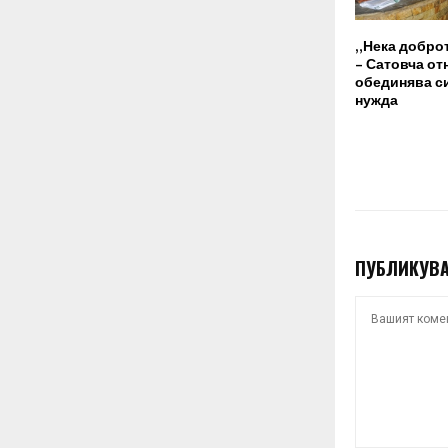
„Нека добро
– Сатовча от
обединява си
нужда
ПУБЛИКУВА