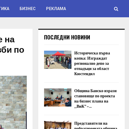
ТИКА
БИЗНЕС
РЕКЛАМА
е на
ПОСЛЕДНИ НОВИНИ
зби по
Историческа първа
копка: Изграждат
регионално депо за
отпадъци за област
Кюстендил
Община Банско изрази
становище по проекта
на бизнес плана на
„ВиК“ –...
Представители на
побратимената община