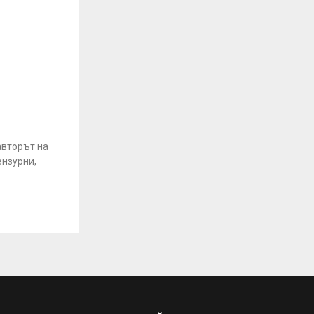
авторът на
ензурни,