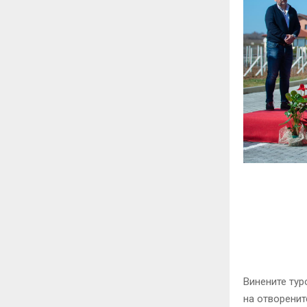
Винените тур
на отворенит