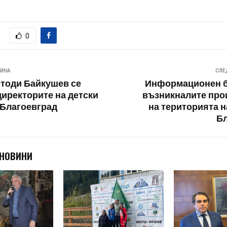
0
ВИНА
СЛЕ
тоди Байкушев се
Информационен б
директорите на детски
възникналите про
 Благоевград
на територията 
Бл
 НОВИНИ