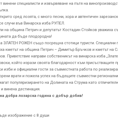
 винени специалисти и извървяване на пътя на винопроизводс
ъпка.
ткрито сред лозята, с много песни, хора и автентичен зарезанск
се случи във Винарска изба РУПЕЛ.
и на община Петрич и депутатът Костадин Стойков уважиха с
дината да бъде плодородна!
ба ЗЛАТЕН РОЖЕН също посрещна стотици туристи. Специални г
ха кметът на община Петрич – Димитър Бръчков и кметът на С
ов. Приветствие направи собственикът на винарска изба „Злате
вски, който изрази своята благодарност към присъстващите 
ки изби и официални гости за съвместната работа по реализира
орени врати и пожела успех на бъдещите съвместни регионални
агат популяризирането на Долината на Струма като отличител
 и винена дестинация.
на добра лозарска година с добър добив!