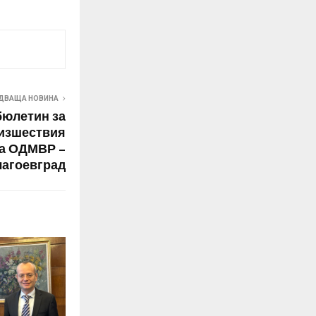
ДВАЩА НОВИНА
юлетин за
изшествия
на ОДМВР –
агоевград