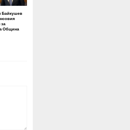
и Байкушев
ансовия
 за
на Община