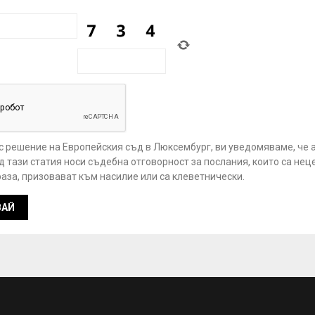
 с решение на Европейския съд в Люксембург, ви уведомяваме, че 
 тази статия носи съдебна отговорност за послания, които са нец
аза, призовават към насилие или са клеветнически.