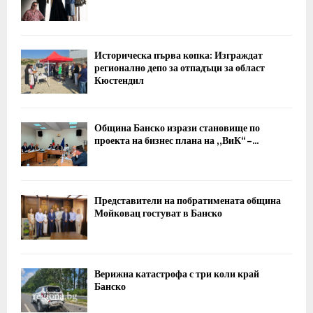
Историческа първа копка: Изграждат
регионално депо за отпадъци за област
Кюстендил
Община Банско изрази становище по
проекта на бизнес плана на „ВиК“ –...
Представители на побратимената община
Мойковац гостуват в Банско
Верижна катастрофа с три коли край
Банско