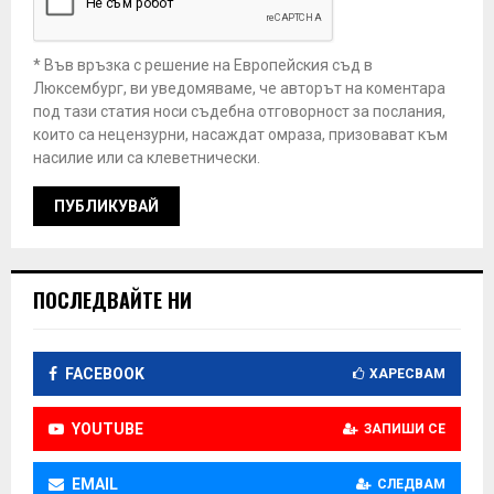
* Във връзка с решение на Европейския съд в
Люксембург, ви уведомяваме, че авторът на коментара
под тази статия носи съдебна отговорност за послания,
които са нецензурни, насаждат омраза, призовават към
насилие или са клеветнически.
ПОСЛЕДВАЙТЕ НИ
FACEBOOK
ХАРЕСВАМ
YOUTUBE
ЗАПИШИ СЕ
EMAIL
СЛЕДВАМ