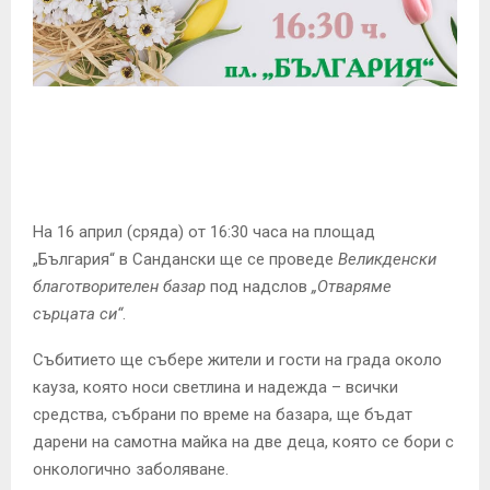
E
N
U
На 16 април (сряда) от 16:30 часа на площад
„България“ в Сандански ще се проведе
Великденски
благотворителен базар
под надслов
„Отваряме
сърцата си“
.
Събитието ще събере жители и гости на града около
кауза, която носи светлина и надежда – всички
средства, събрани по време на базара, ще бъдат
дарени на самотна майка на две деца, която се бори с
онкологично заболяване.