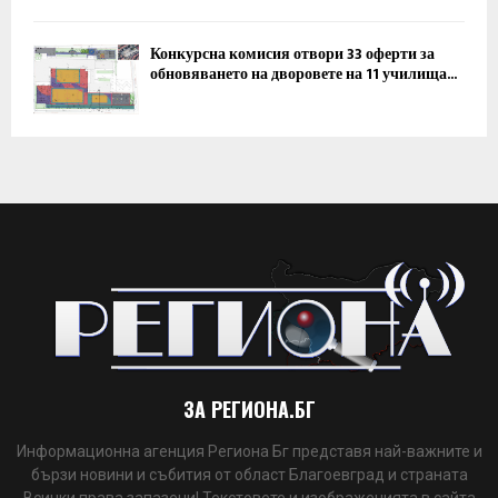
Конкурсна комисия отвори 33 оферти за
обновяването на дворовете на 11 училища...
ЗА РЕГИОНА.БГ
Информационна агенция Региона Бг представя най-важните и
бързи новини и събития от област Благоевград и страната