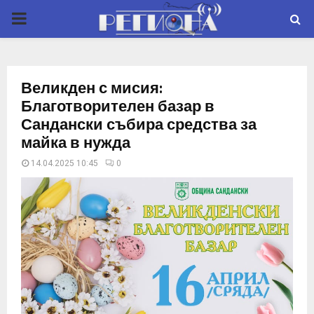
P
R
Великден с мисия:
I
Благотворителен базар в
Сандански събира средства за
M
майка в нужда
14.04.2025 10:45
0
A
R
Y
M