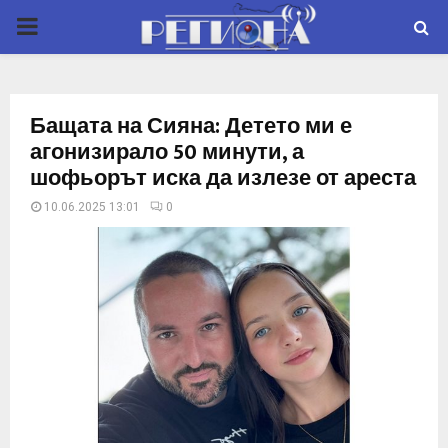
P
R
Бащата на Сияна: Детето ми е
I
агонизирало 50 минути, а
шофьорът иска да излезе от ареста
M
10.06.2025 13:01
0
A
R
Y
M