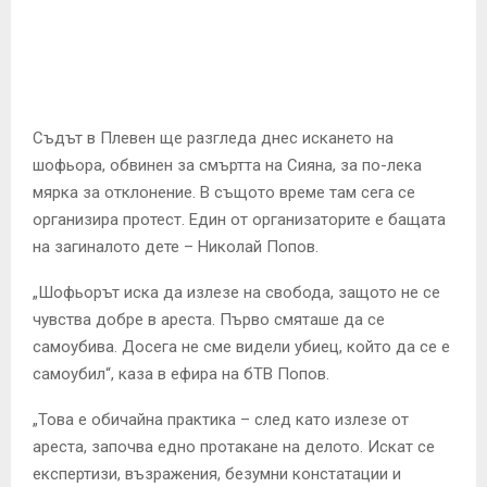
E
N
U
Съдът в Плевен ще разгледа днес искането на
шофьора, обвинен за смъртта на Сияна, за по-лека
мярка за отклонение. В същото време там сега се
организира протест. Един от организаторите е бащата
на загиналото дете – Николай Попов.
„Шофьорът иска да излезе на свобода, защото не се
чувства добре в ареста. Първо смяташе да се
самоубива. Досега не сме видели убиец, който да се е
самоубил“, каза в ефира на бТВ Попов.
„Това е обичайна практика – след като излезе от
ареста, започва едно протакане на делото. Искат се
експертизи, възражения, безумни констатации и