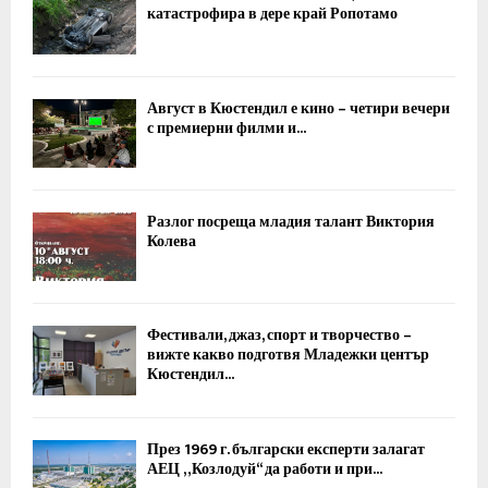
катастрофира в дере край Ропотамо
Август в Кюстендил е кино – четири вечери
с премиерни филми и...
Разлог посреща младия талант Виктория
Колева
Фестивали, джаз, спорт и творчество –
вижте какво подготвя Младежки център
Кюстендил...
През 1969 г. български експерти залагат
АЕЦ „Козлодуй“ да работи и при...