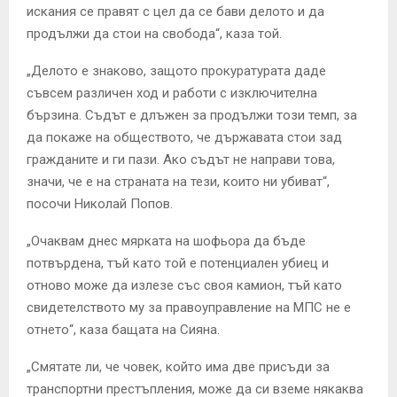
искания се правят с цел да се бави делото и да
продължи да стои на свобода“, каза той.
„Делото е знаково, защото прокуратурата даде
съвсем различен ход и работи с изключителна
бързина. Съдът е длъжен за продължи този темп, за
да покаже на обществото, че държавата стои зад
гражданите и ги пази. Ако съдът не направи това,
значи, че е на страната на тези, които ни убиват“,
посочи Николай Попов.
„Очаквам днес мярката на шофьора да бъде
потвърдена, тъй като той е потенциален убиец и
отново може да излезе със своя камион, тъй като
свидетелството му за правоуправление на МПС не е
отнето“, каза бащата на Сияна.
„Смятате ли, че човек, който има две присъди за
транспортни престъпления, може да си вземе някаква