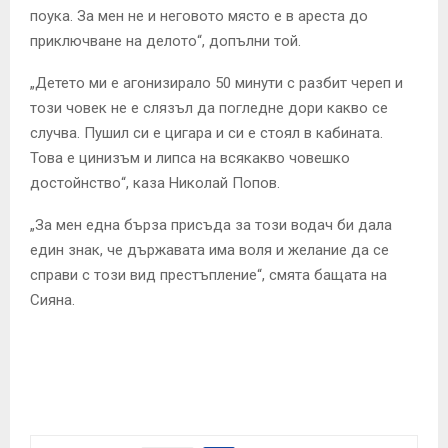
поука. За мен не и неговото място е в ареста до
приключване на делото“, допълни той.
„Детето ми е агонизирало 50 минути с разбит череп и
този човек не е слязъл да погледне дори какво се
случва. Пушил си е цигара и си е стоял в кабината.
Това е цинизъм и липса на всякакво човешко
достойнство“, каза Николай Попов.
„За мен една бърза присъда за този водач би дала
един знак, че държавата има воля и желание да се
справи с този вид престъпление“, смята бащата на
Сияна.